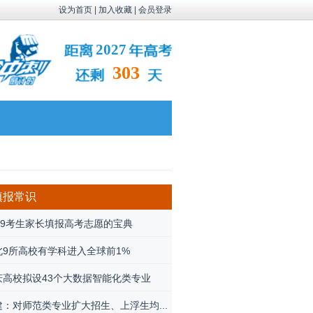
设为首页
|
加入收藏
|
会员登录
2027
303
填报常识
019考生家长填报高考志愿的宝典
北9所高校有学科进入全球前1%
庆高校拟设43个大数据智能化类专业
建：对师范类专业扩大招生、上浮生均...